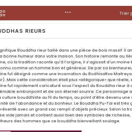
Trier 
***
UDDHAS RIEURS
nifique Bouddha rieur taillé dans une pièce de bois massif. Il a
la bonne humeur dans votre maison. Son histoire remonte au Xè
ne, où la tradition raconte qu’à l’origine, il s’agissait d’un moin
connu comme un homme bon et généreux. De par sa bienheureu
ne fut désigné comme une incarnation du Bodhisattva Maitreya
ur). Mais cette considération était plus «allégorique» que réelle, e
ne fut rapidement caricaturé sous l’aspect du Bouddha rieur à
éniable embonpoint et de son éternel sourire. Ce personnage a
a culture bouddhiste au fil du temps, au point d’être devenu une 
inité de l’abondance et du bonheur. Le Bouddha Pu-Tai est trè
résenté avec un grand sac rempli d’objets précieux. Selon la tra
se vide jamais et contient aussi bien des symboles de richesse,
lheurs des hommes que ce bouddha bienveillant soulage.