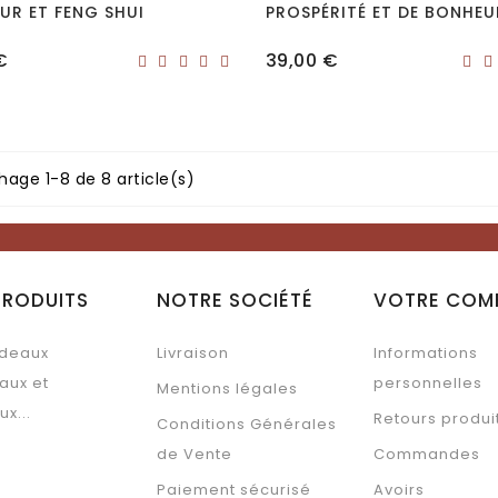
UR ET FENG SHUI
PROSPÉRITÉ ET DE BONHEU
Prix
€
39,00 €
hage 1-8 de 8 article(s)
PRODUITS
NOTRE SOCIÉTÉ
VOTRE COM
deaux
Livraison
Informations
aux et
personnelles
Mentions légales
ux...
Retours produi
Conditions Générales
de Vente
Commandes
Paiement sécurisé
Avoirs