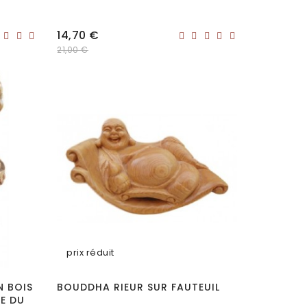
Prix
14,70 €
21,00 €
prix réduit
N BOIS
BOUDDHA RIEUR SUR FAUTEUIL
LE DU