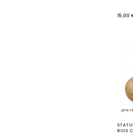
Prix
15,00 
prix r
STATU
BOIS C