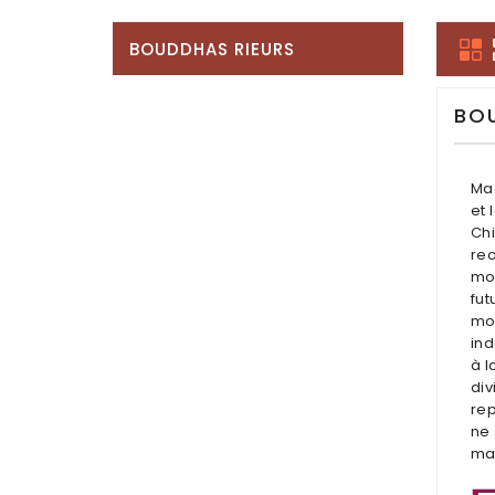
BOUDDHAS RIEURS
BO
Mag
et 
Chi
re
moi
fut
moi
ind
à l
div
rep
ne 
ma