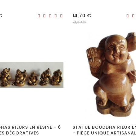
Prix
€
14,70 €
21,00 €
AS RIEURS EN RÉSINE - 6
STATUE BOUDDHA RIEUR E
ES DÉCORATIVES
- PIÈCE UNIQUE ARTISANA