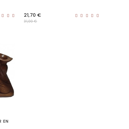
Prix
21,70 €
31,00 €
R EN