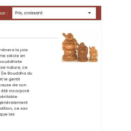

Prix, croissant
par :
mènera la joie
me siècle en
e bouddhiste
se nature, ce
 (le Bouddha du
t le gentil
 cause de son
 été incorporé
véritable
s généralement
dition, ce sac
 que les