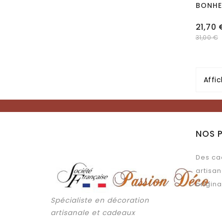
BONHE
Prix
21,70 
31,00 €
Affic
NOS 
Des ca
artisan
origina
Spécialiste en décoration
artisanale et cadeaux