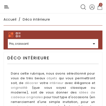
0
Catégorie
Accueil
Déco intérieure
Déco
chambres
enfants

Prix, croissant
Déco
intérieure
DÉCO INTÉRIEURE
Déco
en
métal
Dans cette rubrique, nous avons sélectionné pour
vous de très beaux
objets
qui vous permettront
Déco
soit, de
décorer
votre
intérieur
avec élégance et
africaine
originalité
(que vous soyez classique ou
moderne), soit de vous donner des
idées de
cadeaux originales
pour tout type d'occasions (en
Déco
remerciement d'une simple invitation, pour un
asiatique