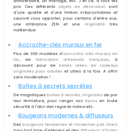
anniversaire, un mariage, etc...) et ce, à tous les
prix. Ces différents
objets de décoration
sont
Déco
d'une qualité et d'une finition irréprochables et
pour
sauront vous apporter, pour certains d'entre eux,
collectionneurs
une ambiance ZEN et une
originalité
très
inattendue.
Idées
Accroche-clés muraux en fer
de
cadeaux
Plus de 300 modèles d'
accroche-clés muraux en
pour...
fer
, de
fabrication artisanale française
, à
découvrir pour de
belles idées de cadeaux
originales pour adultes
et utiles à la fois. A offrir
sans modération ! ...
Boîtes à secrets secrètes
De magnifiques
boîtes à secrets, originales
de par
leur fermeture, pour ranger vos
bijoux
en toute
sécurité à l'abri des regards indiscrets...
Bougeoirs modernes & diffuseurs
Des
bougeoirs tendances et modernes pas chers
pour tout type d'intérieur et des
diffuseurs d'huiles