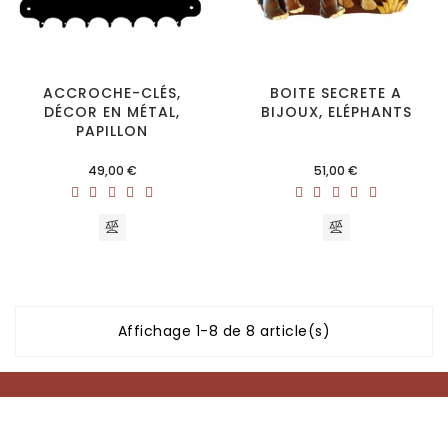
ACCROCHE-CLÉS,
BOITE SECRETE A
DÉCOR EN MÉTAL,
BIJOUX, ELÉPHANTS
PAPILLON
Prix
Prix
49,00 €
51,00 €
Affichage 1-8 de 8 article(s)