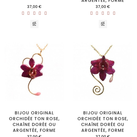
ARGENTÉE, FORME
SPIRALE
Prix
Prix
37,00 €
37,00 €
BIJOU ORIGINAL
BIJOU ORIGINAL
ORCHIDÉE TON ROSE,
ORCHIDÉE TON ROSE,
CHAÎNE DORÉE OU
CHAÎNE DORÉE OU
ARGENTÉE, FORME
ARGENTÉE, FORME
COEUR
SPIRALE
Prix
Prix
37,00 €
37,00 €