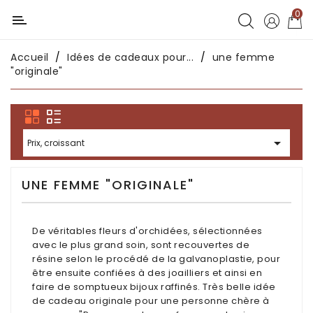
0
Catégorie
Accueil
Idées de cadeaux pour...
une femme
Déco
"originale"
chambres
enfants
Déco

Prix, croissant
intérieure
Déco
UNE FEMME "ORIGINALE"
en
métal
De véritables fleurs d'orchidées, sélectionnées
Déco
avec le plus grand soin, sont recouvertes de
africaine
résine selon le procédé de la galvanoplastie, pour
être ensuite confiées à des joailliers et ainsi en
faire de somptueux bijoux raffinés. Très belle idée
Déco
de cadeau originale pour une personne chère à
asiatique