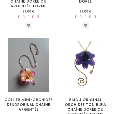
CHAÎNE DORÉE OU
DORÉE
ARGENTÉE, FORME
SPIRALE
Prix
Prix
37,00 €
37,00 €
COLLIER MINI-ORCHIDÉE
BIJOU ORIGINAL
DENDROBIUM, CHAÎNE
ORCHIDÉE TON BLEU,
ARGENTÉE
CHAÎNE DORÉE OU