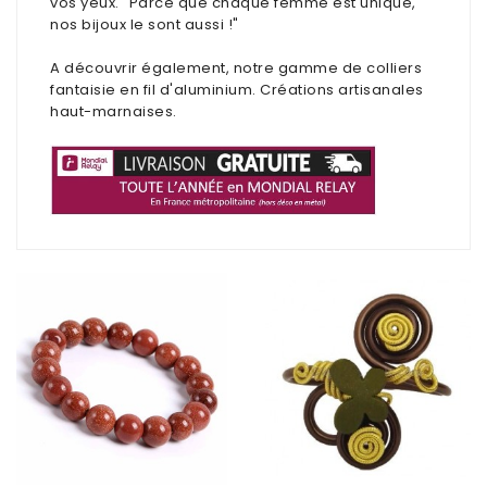
vos yeux. "Parce que chaque femme est unique,
nos bijoux le sont aussi !"
Déco
pour
A découvrir également, notre gamme de colliers
collectionneurs
fantaisie en fil d'aluminium. Créations artisanales
haut-marnaises.
Idées
de
cadeaux
pour...