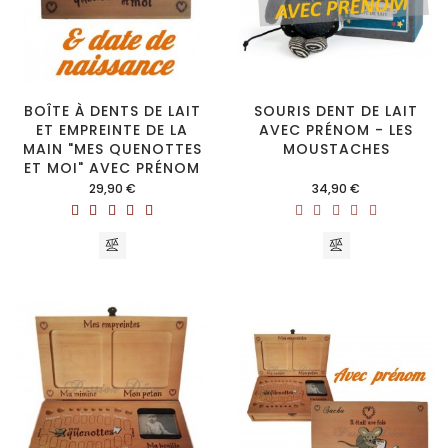
BOÎTE À DENTS DE LAIT
SOURIS DENT DE LAIT
ET EMPREINTE DE LA
AVEC PRÉNOM - LES
MAIN "MES QUENOTTES
MOUSTACHES
ET MOI" AVEC PRÉNOM
ET DATE DE NAISSANCE
Prix
Prix
29,90 €
34,90 €