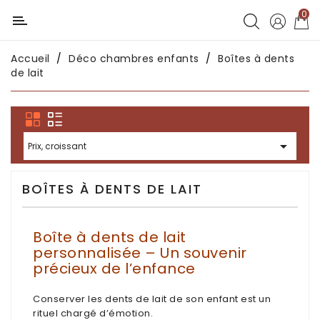
0
Catégorie
Accueil
Déco chambres enfants
Boîtes à dents
Déco
de lait
chambres
enfants
Déco

Prix, croissant
intérieure
Déco
BOÎTES À DENTS DE LAIT
en
métal
Boîte à dents de lait
Déco
personnalisée – Un souvenir
africaine
précieux de l’enfance
Conserver les dents de lait de son enfant est un
Déco
rituel chargé d’émotion.
asiatique