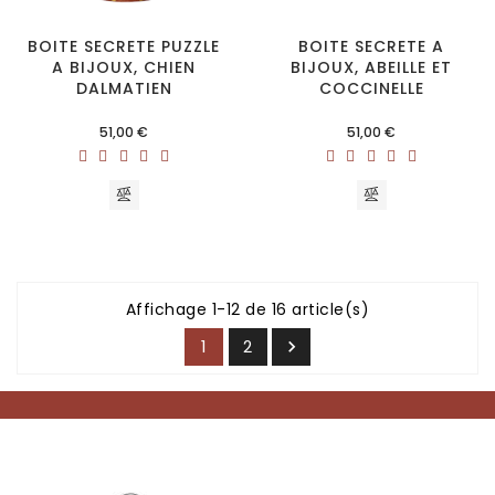
BOITE SECRETE PUZZLE
BOITE SECRETE A
A BIJOUX, CHIEN
BIJOUX, ABEILLE ET
DALMATIEN
COCCINELLE
Prix
Prix
51,00 €
51,00 €
Affichage 1-12 de 16 article(s)
1
2
