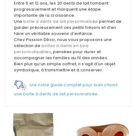
Entre 5 et 12 ans, les 20 dents de lait tombent
progressivement et marquent une étape
Déco
importante de la croissance.
pour
Une
boîte à dents de lait personnalisée
permet de
collectionneurs
garder précieusement ces petits trésors et d’en
faire un véritable souvenir d’enfance.
Chez Passion Déco, nous vous proposons une
Idées
sélection de
boîtes à dents en bois
de
personnalisables
, pensées pour durer et
cadeaux
accompagner les familles au fil des années.
pour...
Bien plus qu’un simple coffret, il s’agit d’un objet
symbolique, à transmettre et à conserver.
Lire notre guide complet pour bien choisir
une boîte à dents de lait personnalisée.