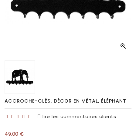
Déco
pour
collectionneurs
Idées

de
cadeaux
pour...
ACCROCHE-CLÉS, DÉCOR EN MÉTAL, ÉLÉPHANT
lire les commentaires clients
49,00 €