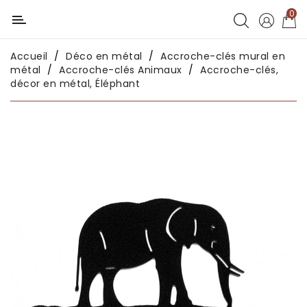
0
Catégorie
Accueil
Déco en métal
Accroche-clés mural en
Déco
métal
Accroche-clés Animaux
Accroche-clés,
chambres
décor en métal, Éléphant
enfants
Déco
intérieure
Déco
en
métal
Déco
africaine
Déco
asiatique