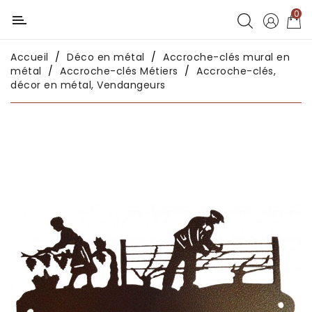
0
Catégorie
Accueil
Déco en métal
Accroche-clés mural en
Déco
métal
Accroche-clés Métiers
Accroche-clés,
chambres
décor en métal, Vendangeurs
enfants
Déco
intérieure
Déco
en
métal
Déco
africaine
Déco
asiatique