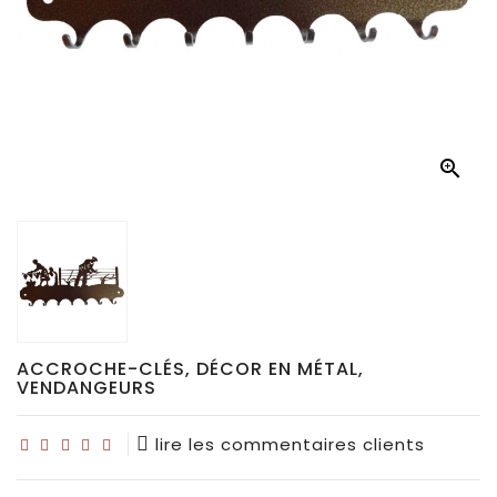
Déco
pour
collectionneurs
Idées

de
cadeaux
pour...
ACCROCHE-CLÉS, DÉCOR EN MÉTAL,
VENDANGEURS
lire les commentaires clients