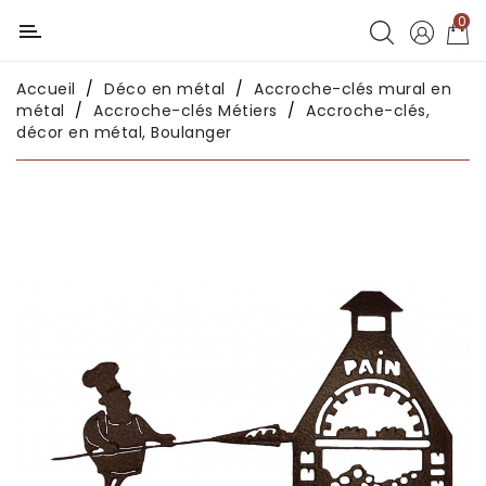
0
Catégorie
Accueil
Déco en métal
Accroche-clés mural en
Déco
métal
Accroche-clés Métiers
Accroche-clés,
chambres
décor en métal, Boulanger
enfants
Déco
intérieure
Déco
en
métal
Déco
africaine
Déco
asiatique