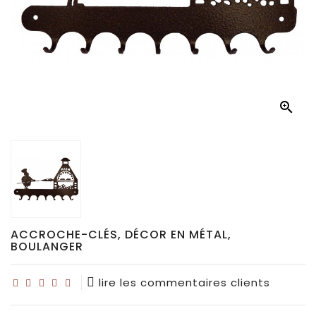
Déco
pour
collectionneurs
Idées

de
cadeaux
pour...
ACCROCHE-CLÉS, DÉCOR EN MÉTAL,
BOULANGER
lire les commentaires clients