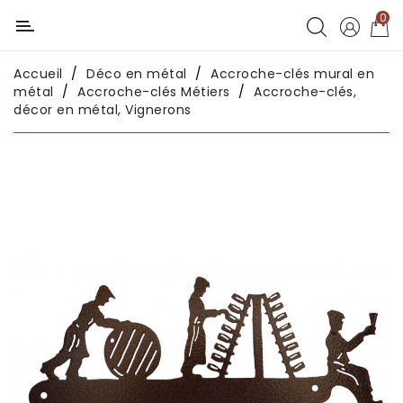
0
Catégorie
Accueil
Déco en métal
Accroche-clés mural en
Déco
métal
Accroche-clés Métiers
Accroche-clés,
chambres
décor en métal, Vignerons
enfants
Déco
intérieure
Déco
en
métal
Déco
africaine
Déco
asiatique