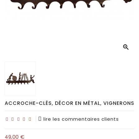
Déco
pour
collectionneurs
Idées

de
cadeaux
pour...
ACCROCHE-CLÉS, DÉCOR EN MÉTAL, VIGNERONS
lire les commentaires clients
49,00 €