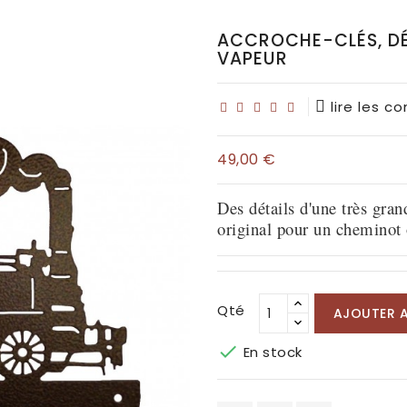
ACCROCHE-CLÉS, DÉ
VAPEUR
lire les c
49,00 €
Des détails d'une très gra
original pour un cheminot 
Qté
AJOUTER A

En stock