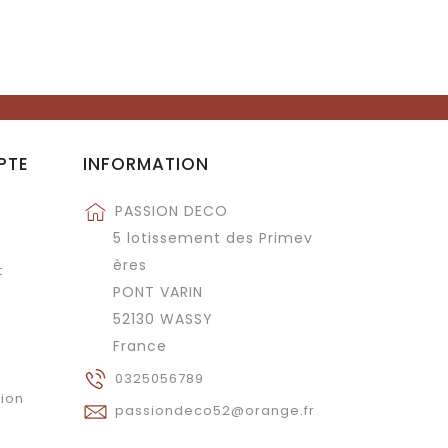
PTE
INFORMATION
PASSION DECO
5 lotissement des Primev
ères
t
PONT VARIN
52130 WASSY
France
0325056789
tion
passiondeco52@orange.fr