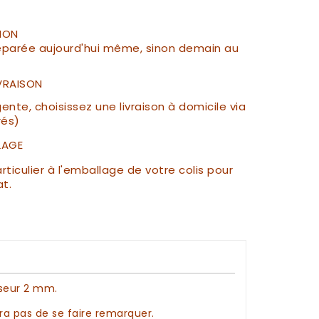
ION
parée aujourd'hui même, sinon demain au
IVRAISON
te, choisissez une livraison à domicile via
rés)
LAGE
ticulier à l'emballage de votre colis pour
at.
sseur 2 mm.
era pas de se faire remarquer.