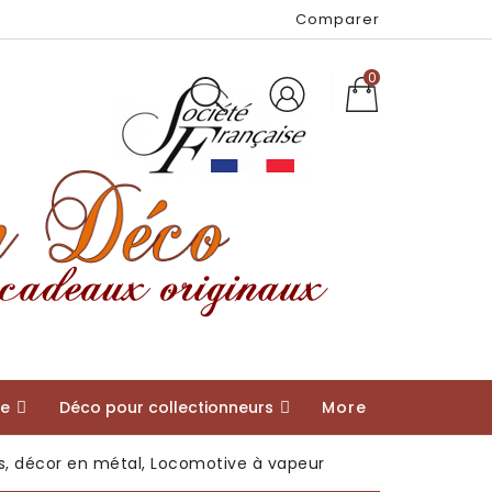
Comparer
0
ue
Déco pour collectionneurs
More
Idées de cadeaux pour...
une naissance, un baptême
la Saint Valentin
la Fête des Mères
la Fête des Pères
les pompiers
des passionnés
une femme "originale"
, décor en métal, Locomotive à vapeur