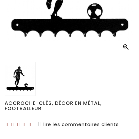
Déco
pour
collectionneurs
Idées

de
cadeaux
pour...
ACCROCHE-CLÉS, DÉCOR EN MÉTAL,
FOOTBALLEUR
lire les commentaires clients