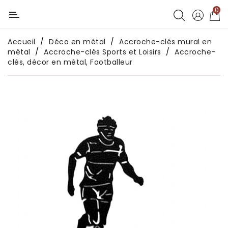
0
Catégorie
Accueil
Déco en métal
Accroche-clés mural en
Déco
métal
Accroche-clés Sports et Loisirs
Accroche-
chambres
clés, décor en métal, Footballeur
enfants
Déco
intérieure
Déco
en
métal
Déco
africaine
Déco
asiatique