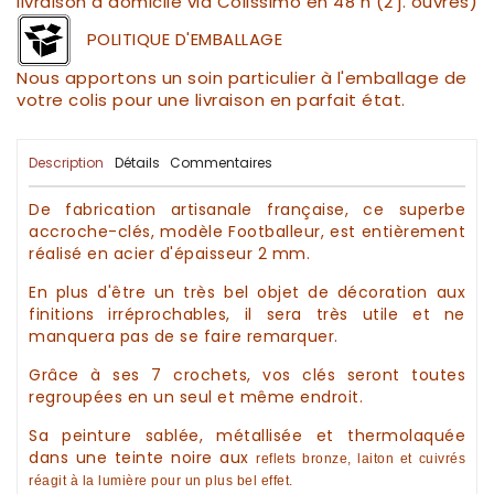
livraison à domicile via Colissimo en 48 h (2 j. ouvrés)
POLITIQUE D'EMBALLAGE
Nous apportons un soin particulier à l'emballage de
votre colis pour une livraison en parfait état.
Description
Détails
Commentaires
De fabrication
artisanale
française, ce superbe
accroche-clés,
modèle
Footballeur,
est entièrement
réalisé en acier d'épaisseur 2 mm.
En plus d'être un très bel objet de
décoration
aux
finitions irréprochables, il sera très utile et ne
manquera pas de se faire remarquer.
Grâce à ses 7 crochets, vos
clés
seront toutes
regroupées en un seul et même endroit.
Sa peinture sablée, métallisée et thermolaquée
dans une teinte noire
aux
reflets bronze, laiton et cuivrés
réagit à la lumière pour un plus bel effet.