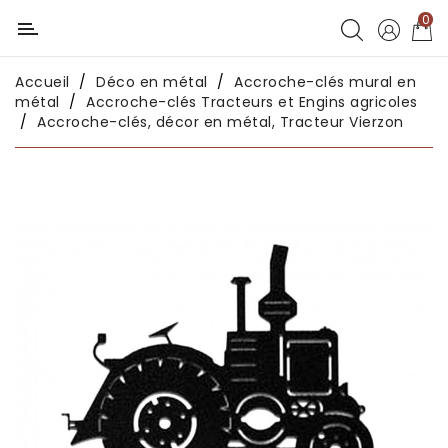
0
Catégorie
Accueil
Déco en métal
Accroche-clés mural en
Déco
métal
Accroche-clés Tracteurs et Engins agricoles
chambres
Accroche-clés, décor en métal, Tracteur Vierzon
enfants
Déco
intérieure
Déco
en
métal
Déco
africaine
Déco
asiatique