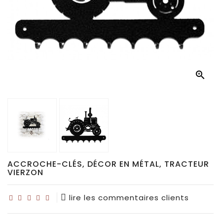
Déco
pour
collectionneurs
Idées

de
cadeaux
pour...
ACCROCHE-CLÉS, DÉCOR EN MÉTAL, TRACTEUR
VIERZON
lire les commentaires clients