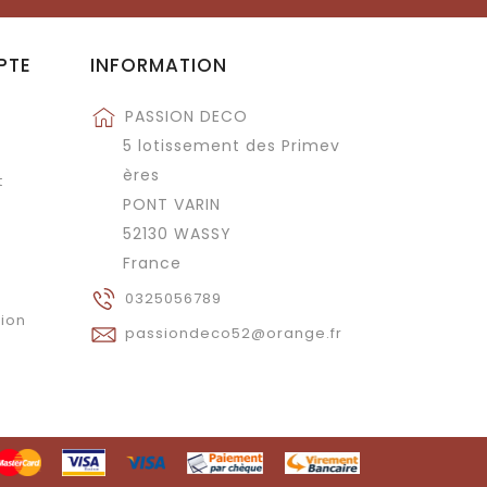
PTE
INFORMATION
PASSION DECO
5 lotissement des Primev
ères
t
PONT VARIN
52130 WASSY
France
0325056789
tion
passiondeco52@orange.fr