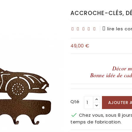
ACCROCHE-CLÉS, DÉC
lire les c
49,00 €
Décor 
Bonne idée de cad
Qté
AJOUTER A

Chez vous, sous 8 jour
temps de fabrication.