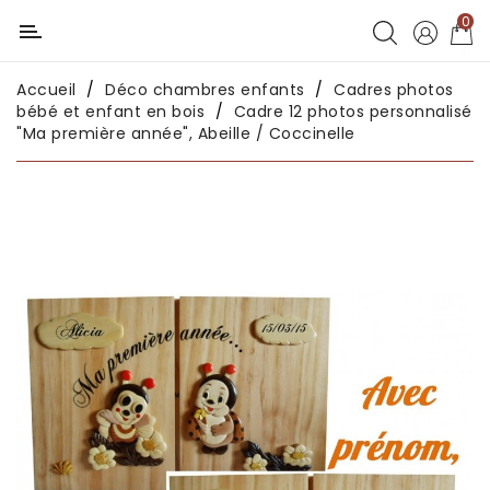
0
Catégorie
Accueil
Déco chambres enfants
Cadres photos
Déco
bébé et enfant en bois
Cadre 12 photos personnalisé
chambres
"Ma première année", Abeille / Coccinelle
enfants
Déco
intérieure
Déco
en
métal
Déco
africaine
Déco
asiatique