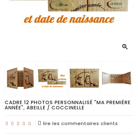
Déco
pour
collectionneurs
Idées

de
cadeaux
pour...


CADRE 12 PHOTOS PERSONNALISÉ "MA PREMIÈRE
ANNÉE", ABEILLE / COCCINELLE
lire les commentaires clients