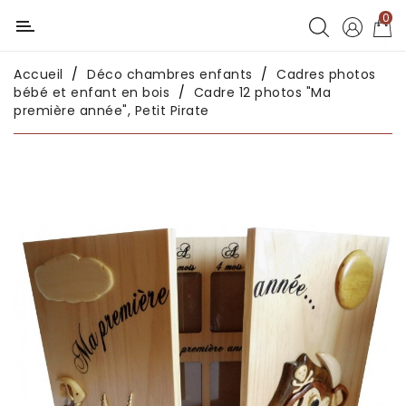
0
Catégorie
Accueil
Déco chambres enfants
Cadres photos
Déco
bébé et enfant en bois
Cadre 12 photos "Ma
chambres
première année", Petit Pirate
enfants
Déco
intérieure
Déco
en
métal
Déco
africaine
Déco
asiatique