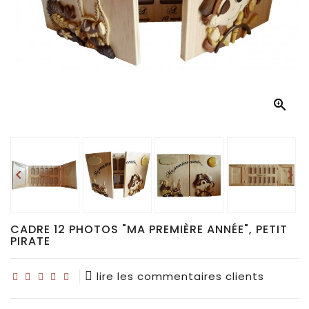
Déco
pour
collectionneurs
Idées

de
cadeaux
pour...


CADRE 12 PHOTOS "MA PREMIÈRE ANNÉE", PETIT
PIRATE
lire les commentaires clients