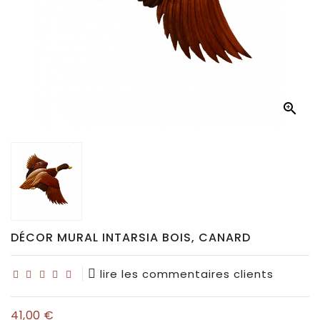
Déco
pour
collectionneurs
Idées

de
cadeaux
pour...
DÉCOR MURAL INTARSIA BOIS, CANARD
lire les commentaires clients
41,00 €