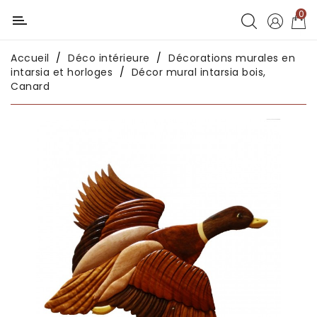
0
Catégorie
Accueil
Déco intérieure
Décorations murales en
Déco
intarsia et horloges
Décor mural intarsia bois,
chambres
Canard
enfants
Déco
intérieure
Déco
en
métal
Déco
africaine
Déco
asiatique