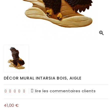
Déco
pour
collectionneurs

Idées
de
cadeaux
pour...
DÉCOR MURAL INTARSIA BOIS, AIGLE
lire les commentaires clients
41,00 €