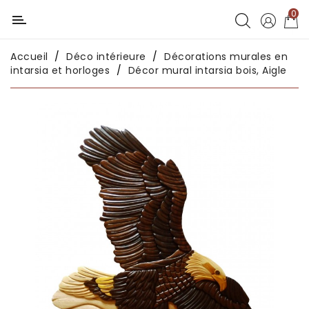
0
Catégorie
Accueil
Déco intérieure
Décorations murales en
Déco
intarsia et horloges
Décor mural intarsia bois, Aigle
chambres
enfants
Déco
intérieure
Déco
en
métal
Déco
africaine
Déco
asiatique