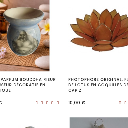
-PARFUM BOUDDHA RIEUR
PHOTOPHORE ORIGINAL, F
USEUR DÉCORATIF EN
DE LOTUS EN COQUILLES D
IQUE
CAPIZ
Prix
€
10,00 €