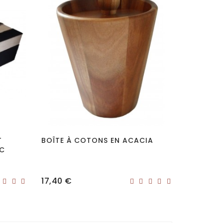
T
BOÎTE À COTONS EN ACACIA
IC
Prix
17,40 €