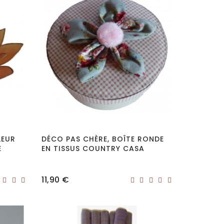
LEUR
DÉCO PAS CHÈRE, BOÎTE RONDE
E
EN TISSUS COUNTRY CASA
Prix
11,90 €