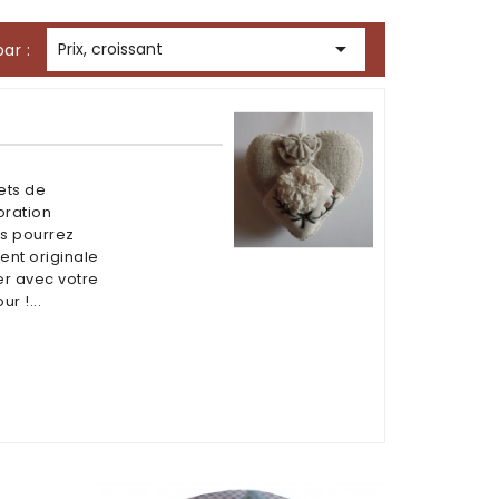

Prix, croissant
par :
jets de
oration
us pourrez
ment originale
er avec votre
r !...