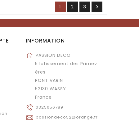
1
2
3

PTE
INFORMATION
PASSION DECO
5 lotissement des Primev
ères
t
PONT VARIN
52130 WASSY
France
0325056789
tion
passiondeco52@orange.fr