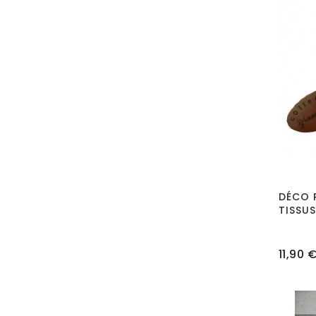
DÉCO P
TISSU
Prix
11,90 