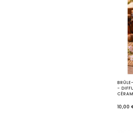
BRÛLE
- DIFF
CÉRAM
Prix
10,00 