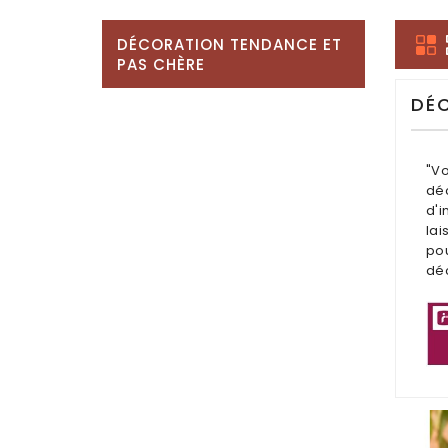
DÉCORATION TENDANCE ET
PAS CHÈRE
DÉ
"Vo
déc
d'i
lai
pou
déc