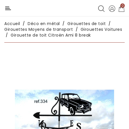
0
Catégorie
Accueil
Déco en métal
Girouettes de toit
Déco
Girouettes Moyens de transport
Girouettes Voitures
chambres
Girouette de toit Citroën Ami 8 break
enfants
Déco
intérieure
Déco
en
métal
Déco
africaine
Déco
asiatique