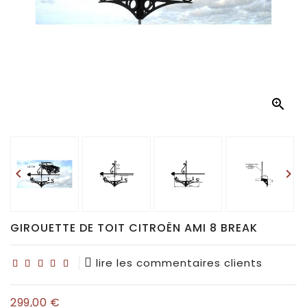
Déco
pour
collectionneurs
Idées

de
cadeaux
pour...


GIROUETTE DE TOIT CITROËN AMI 8 BREAK
lire les commentaires clients
299,00 €