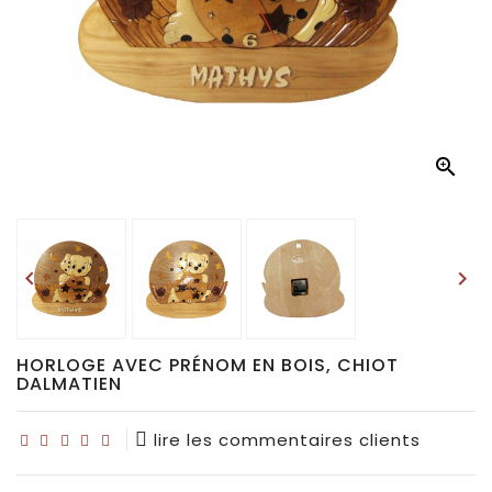
Déco
pour
collectionneurs
Idées

de
cadeaux
pour...


HORLOGE AVEC PRÉNOM EN BOIS, CHIOT
DALMATIEN
lire les commentaires clients