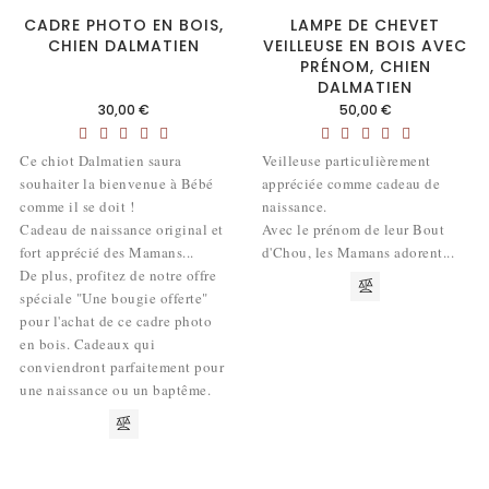
CADRE PHOTO EN BOIS,
LAMPE DE CHEVET
CHIEN DALMATIEN
VEILLEUSE EN BOIS AVEC
PRÉNOM, CHIEN
DALMATIEN
Prix
Prix
30,00 €
50,00 €
Ce chiot Dalmatien saura
Veilleuse particulièrement
souhaiter la bienvenue à Bébé
appréciée comme cadeau de
comme il se doit !
naissance.
Cadeau de naissance original et
Avec le prénom de leur Bout
fort apprécié des Mamans...
d'Chou, les Mamans adorent...
De plus, profitez de notre offre
spéciale "Une bougie offerte"
pour l'achat de ce cadre photo
en bois. Cadeaux qui
conviendront parfaitement pour
une naissance ou un baptême.