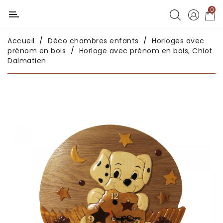
0
Catégorie
Accueil
Déco chambres enfants
Horloges avec
Déco
prénom en bois
Horloge avec prénom en bois, Chiot
chambres
Dalmatien
enfants
Déco
intérieure
Déco
en
métal
Déco
africaine
Déco
asiatique