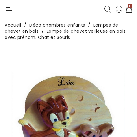
0
Catégorie
Accueil
Déco chambres enfants
Lampes de
Déco
chevet en bois
Lampe de chevet veilleuse en bois
chambres
avec prénom, Chat et Souris
enfants
Déco
intérieure
Déco
en
métal
Déco
africaine
Déco
asiatique