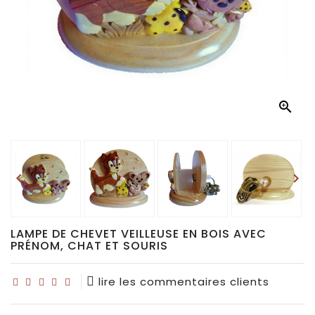
Déco
pour
collectionneurs
Idées

de
cadeaux
pour...


LAMPE DE CHEVET VEILLEUSE EN BOIS AVEC
PRÉNOM, CHAT ET SOURIS
lire les commentaires clients