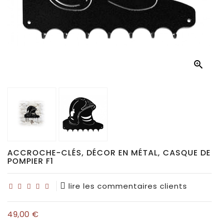
Déco
pour
collectionneurs

Idées
de
cadeaux
pour...
ACCROCHE-CLÉS, DÉCOR EN MÉTAL, CASQUE DE
POMPIER F1
lire les commentaires clients
49,00 €