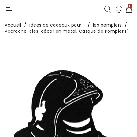
0
Catégorie
Accueil
Idées de cadeaux pour...
les pompiers
Déco
Accroche-clés, décor en métal, Casque de Pompier F1
chambres
enfants
Déco
intérieure
Déco
en
métal
Déco
africaine
Déco
asiatique