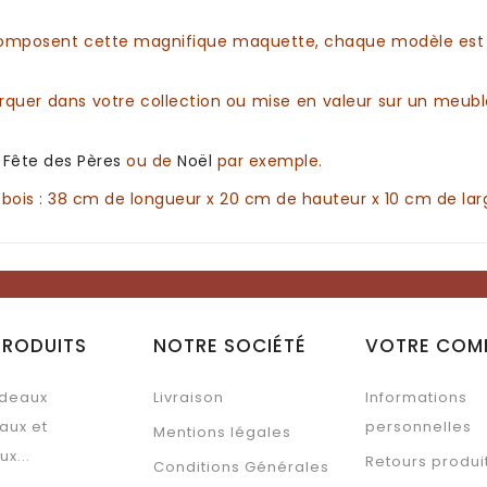
omposent cette magnifique
maquette
, chaque modèle est 
rquer dans votre
collection
ou mise en valeur sur un meuble
a
Fête des Pères
ou de
Noël
par exemple.
bois
: 38 cm de longueur x 20 cm de hauteur x 10 cm de lar
PRODUITS
NOTRE SOCIÉTÉ
VOTRE COM
deaux
Livraison
Informations
aux et
personnelles
Mentions légales
ux...
Retours produi
Conditions Générales