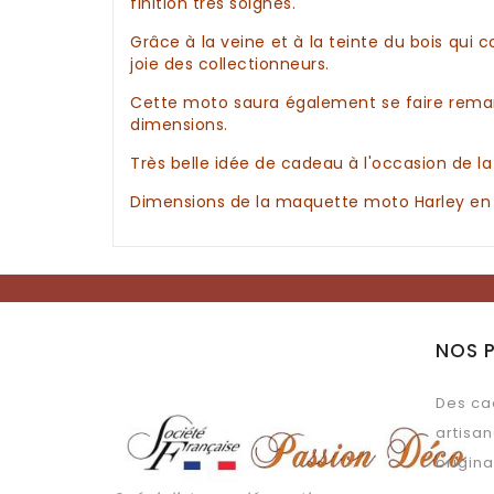
finition très soignés.
Grâce à la veine et à la teinte du
bois
qui c
joie des
collectionneurs
.
Cette
moto
saura également se faire rema
dimensions.
Très belle
idée de cadeau
à l'occasion de l
Dimensions de la
maquette moto Harley en 
NOS 
Des ca
artisan
origina