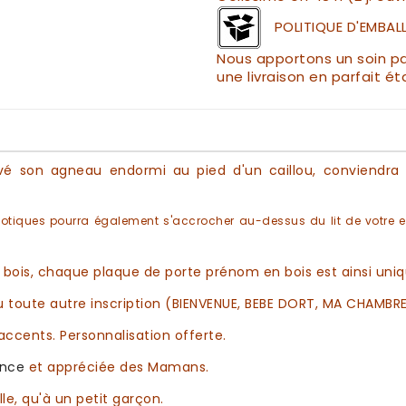
POLITIQUE D'EMBAL
Nous apportons un soin par
une livraison en parfait ét
uvé son agneau endormi au pied d'un caillou, conviendr
xotiques
pourra également s'accrocher au-dessus du lit de votre 
 bois,
chaque
plaque de porte prénom en bois
est ainsi uniq
 toute autre inscription (BIENVENUE, BEBE DORT, MA CHAMBRE, 
'accents.
Personnalisation
offerte.
ance
et appréciée des Mamans.
le, qu'à un petit garçon.