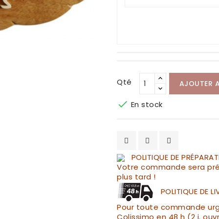
Qté
AJOUTER A

En stock
POLITIQUE DE PRÉPARAT
Votre commande sera pré
plus tard !
POLITIQUE DE L
Pour toute commande urgen
Colissimo en 48 h (2 j. ouv