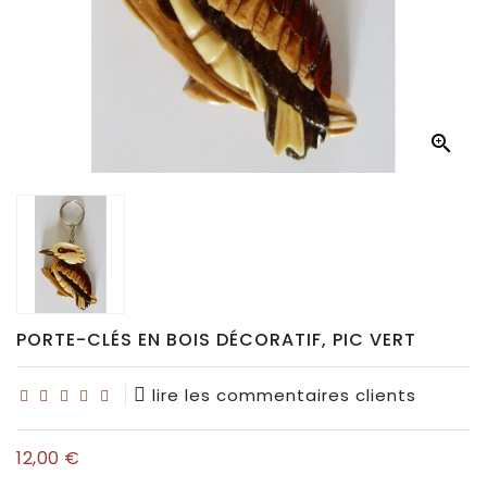
Déco
pour
collectionneurs

Idées
de
cadeaux
pour...
PORTE-CLÉS EN BOIS DÉCORATIF, PIC VERT
lire les commentaires clients
12,00 €