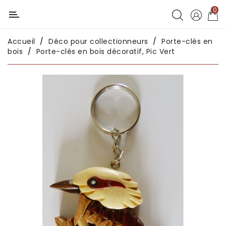
0
Catégorie
Accueil
Déco pour collectionneurs
Porte-clés en
Déco
bois
Porte-clés en bois décoratif, Pic Vert
chambres
enfants
Déco
intérieure
Déco
en
métal
Déco
africaine
Déco
asiatique