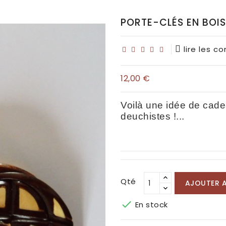
PORTE-CLÉS EN BOIS
lire les c
12,00 €
Voilà une idée de cade
deuchistes !...
Qté
AJOUTER A

En stock