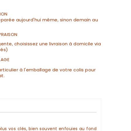
ION
parée aujourd'hui même, sinon demain au
IVRAISON
te, choisissez une livraison à domicile via
rés)
LAGE
ticulier à l'emballage de votre colis pour
at.
plus vos
clés
, bien souvent enfouies au fond