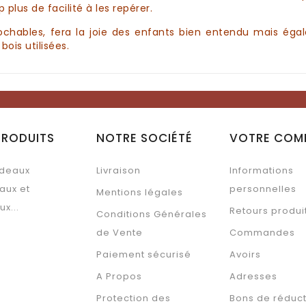
plus de facilité à les repérer.
prochables, fera la joie des enfants bien entendu mais é
ois utilisées.
PRODUITS
NOTRE SOCIÉTÉ
VOTRE COM
deaux
Livraison
Informations
aux et
personnelles
Mentions légales
ux...
Retours produi
Conditions Générales
de Vente
Commandes
Paiement sécurisé
Avoirs
A Propos
Adresses
Protection des
Bons de réduc