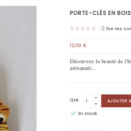
PORTE-CLÉS EN BOIS
lire les c
12,00 €
Découvrez la beauté de l'In
artisanale...
Qté
AJOUTER A

En stock