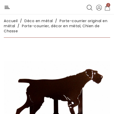
0
Catégorie
Accueil
Déco en métal
Porte-courrier original en
Déco
métal
Porte-courrier, décor en métal, Chien de
chambres
Chasse
enfants
Déco
intérieure
Déco
en
métal
Déco
africaine
Déco
asiatique