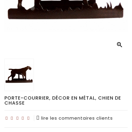
Déco
pour
collectionneurs
Idées

de
cadeaux
pour...
PORTE-COURRIER, DÉCOR EN MÉTAL, CHIEN DE
CHASSE
lire les commentaires clients