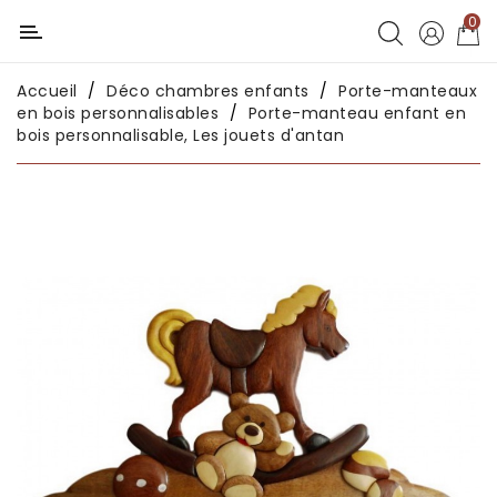
0
Catégorie
Accueil
Déco chambres enfants
Porte-manteaux
Déco
en bois personnalisables
Porte-manteau enfant en
chambres
bois personnalisable, Les jouets d'antan
enfants
Déco
intérieure
Déco
en
métal
Déco
africaine
Déco
asiatique