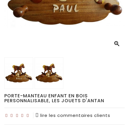
Déco
pour
collectionneurs
Idées

de
cadeaux
pour...
PORTE-MANTEAU ENFANT EN BOIS
PERSONNALISABLE, LES JOUETS D'ANTAN
lire les commentaires clients