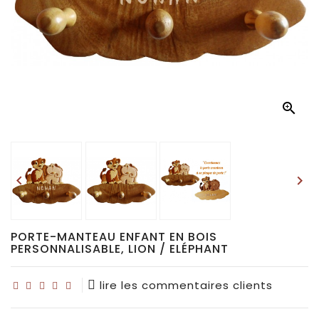
Déco
pour
collectionneurs
Idées

de
cadeaux
pour...


PORTE-MANTEAU ENFANT EN BOIS
PERSONNALISABLE, LION / ELÉPHANT
lire les commentaires clients