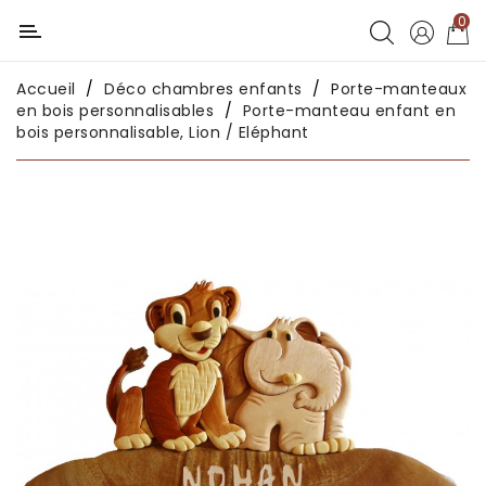
0
Catégorie
Accueil
Déco chambres enfants
Porte-manteaux
Déco
en bois personnalisables
Porte-manteau enfant en
chambres
bois personnalisable, Lion / Eléphant
enfants
Déco
intérieure
Déco
en
métal
Déco
africaine
Déco
asiatique