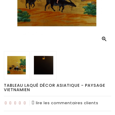
Déco
pour
collectionneurs
Idées

de
cadeaux
pour...
TABLEAU LAQUÉ DÉCOR ASIATIQUE - PAYSAGE
VIETNAMIEN
lire les commentaires clients