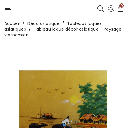
0
Catégorie
Accueil
Déco asiatique
Tableaux laqués
Déco
asiatiques
Tableau laqué décor asiatique - Paysage
chambres
vietnamien
enfants
Déco
intérieure
Déco
en
métal
Déco
africaine
Déco
asiatique